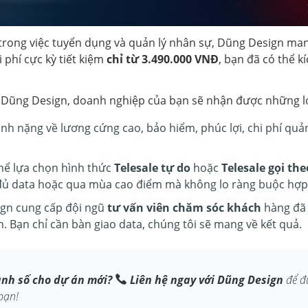
rong việc tuyển dụng và quản lý nhân sự, Dũng Design ma
i phí cực kỳ tiết kiệm
chỉ từ 3.490.000 VNĐ
, bạn đã có thể k
 Dũng Design, doanh nghiệp của bạn sẽ nhận được những lợi
h nặng về lương cứng cao, bảo hiểm, phúc lợi, chi phí quản
hể lựa chọn hình thức
Telesale tự do
hoặc
Telesale gọi the
 đủ data hoặc qua mùa cao điểm mà không lo ràng buộc hợp
gn cung cấp đội ngũ
tư vấn viên chăm sóc khách
hàng đã đ
. Bạn chỉ cần bàn giao data, chúng tôi sẽ mang về kết quả.
nh số cho dự án mới?
Liên hệ ngay với Dũng Design
để đư
bạn!