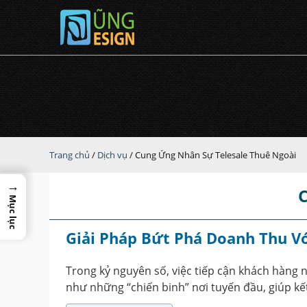
Trang chủ
/
Dịch vụ
/
Cung Ứng Nhân Sự Telesale Thuê Ngoài
→
Mục lục
Giải Pháp Bứt Phá Doanh Thu Vớ
Trong kỷ nguyên số, việc tiếp cận khách hàng 
như những “chiến binh” nơi tuyến đầu, giúp kế