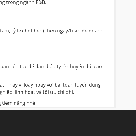
àng trong ngành F&B.
n tâm, tỷ lệ chốt hẹn) theo ngày/tuần để doanh
 bản liên tục để đảm bảo tỷ lệ chuyển đổi cao
t. Thay vì loay hoay với bài toán tuyển dụng
ệp, linh hoạt và tối ưu chi phí.
g tiềm năng nhé!