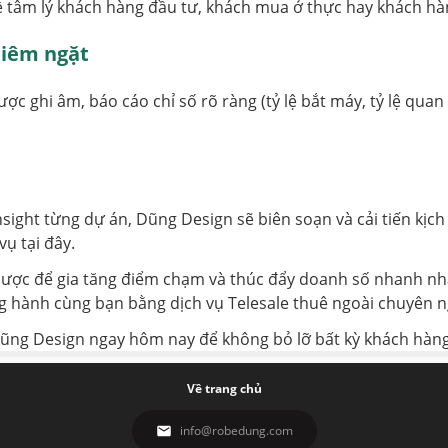
ề tâm lý khách hàng đầu tư, khách mua ở thực hay khách h
hiêm ngặt
ợc ghi âm, báo cáo chỉ số rõ ràng (tỷ lệ bắt máy, tỷ lệ qua
ight từng dự án, Dũng Design sẽ biên soạn và cải tiến kịch
vụ tại đây.
 lược để gia tăng điểm chạm và thúc đẩy doanh số nhanh nhấ
hành cùng bạn bằng dịch vụ Telesale thuê ngoài chuyên nghi
ới Dũng Design ngay hôm nay để không bỏ lỡ bất kỳ khách hàn
Về trang chủ
info@robedung.com