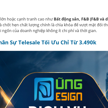
ẩm lớn hoặc cạnh tranh cao như
Bất động sản, F&B (F&B và d
à chốt hẹn chất lượng chính là chìa khóa để vượt mặt đối thủ
 ngốn của doanh nghiệp không ít chi phí và thời gian.
hân Sự Telesale Tối Ưu Chỉ Từ 3.490k